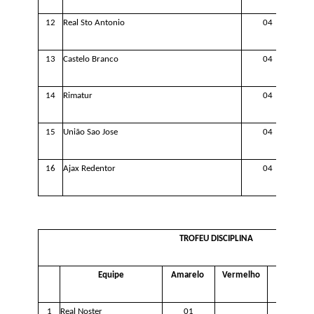
1
2
Real Sto Antonio
0
4
1
3
Castelo Branco
0
4
14
Rimatur
0
4
1
5
União
Sao Jose
0
4
16
Ajax Redentor
0
4
TROFEU DISCIPLINA
Equipe
Amarelo
Vermelho
Puniç
ao E
1
Real Noster
01