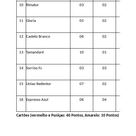
1
0
Rimatur
03
0
2
1
1
Gloria
05
0
2
1
2
Castelo Branco
0
6
0
2
1
3
Tamandaré
10
01
14
Sorriso Fc
03
0
3
1
5
Uniao Redentor
0
7
0
2
16
Expresso Azul
0
6
0
4
Cartões (vermelho
e Puniçao
: 40 Pontos, Amarelo: 10 Pontos)