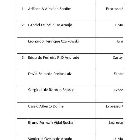
1
Adilson A Almeida Bonfim
Expresso Azul Unica
2
Gabriel Felipe R. De Araujo
J. Marcondes
Leonardo Henrique Czaikowski
Tamandare
3
Eduardo Ferreira R. D Andrade
Castelo Branco
David Eduardo Freitas Luiz
Expresso Azul
Sergio Luiz Ramos Scarcel
Expresso Azul
Cassio Alberto Doline
Expresso Azul Unica
Bruno Ferrezin Vidal Rocha
Expresso Sao Migu
Vanderlei Ozeias de Araujo
J. Marcondes