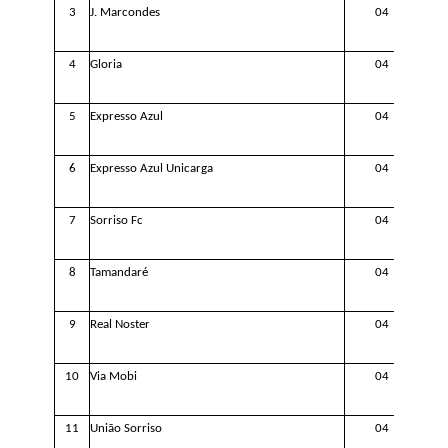
3
J. Marcondes
0
4
4
Gloria
0
4
5
Expresso Azul
0
4
6
Expresso Azul Unicarga
0
4
7
Sorriso Fc
0
4
8
Tamandaré
0
4
9
Real Noster
0
4
1
0
Via Mobi
0
4
1
1
União
Sorriso
0
4