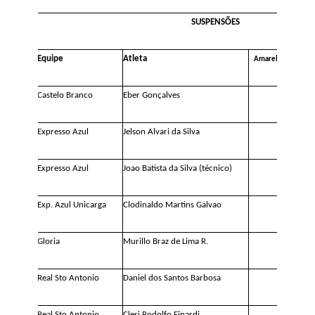
SUSPENSÕES
Equipe
Atleta
Amarelo
Verme
Castelo Branco
Eber Gonçalves
1
Expresso Azul
Jelson Alvari da Silva
1
Expresso Azul
Joao Batista da Silva (técnico)
1
Exp
.
A
zul Unicarga
Clodinaldo Martins Galvao
1
Gloria
Murillo Braz de Lima R.
1
Real Sto Antonio
Daniel dos Santos Barbosa
1
Real Sto Antonio
Cleri Rodolfo Finardi
1