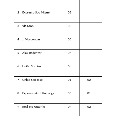
2
Expresso Sao Miguel
02
3
Via Mobi
0
3
4
J. Marcondes
03
5
Ajax Redentor
0
4
6
União
Sorriso
08
7
União
Sao Jose
01
0
2
8
Expresso Azul Unicarga
05
01
9
Real Sto Antonio
0
4
02