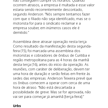
não conseguem cumprir os horários. Quando
ocorrem atrasos, a empresa é multada e esse valor
estaria sendo recorrentemente descontado,
segundo Anderson. “Nós sempre tentamos fazer
com que o filiado não seja identificado, mas se o
motorista for para o sindicato reclamar e a
empresa souber, em inúmeros casos ele é
demitido.”
Assembleia deve atrasar operação nesta terça
Como resultado da manifestação desta segunda-
feira (15), foi marcada uma assembleia dos
motoristas e cobradores de ônibus de Curitiba e
região metropolitana para as 4 horas da manhã
desta terça (16), antes do início da operação. As
reuniões, com caráter de deliberação, devem ter
uma hora de duração e serão feitas em frente às
sedes das empresas. Anderson Teixeira prevê que
os ônibus comecem a operar com cerca de uma
hora de atraso. “Não está descartada a
possibilidade de greve. Mas se for aprovada, não
vai ser para começar já amanhã [terça-feira].”
Urbs