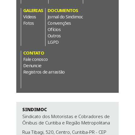
GALERIAS
DOCUMENTOS
Vídeos
Jornal do Sindimoc
Fotos
Convenções
Ofícios
Outros
LGPD
CONTATO
Fale conosco
Denuncie
Registros de arrastão
SINDIMOC
Sindicato dos Motoristas e Cobradores de
Ônibus de Curitiba e Região Metropolitana
Rua Tibagi, 520, Centro,
Curitiba-PR
- CEP