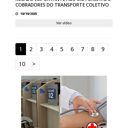
COBRADORES DO TRANSPORTE COLETIVO
10/10/2025
Ver vídeo
(atual)
1
2
3
4
5
6
7
8
9
10
>