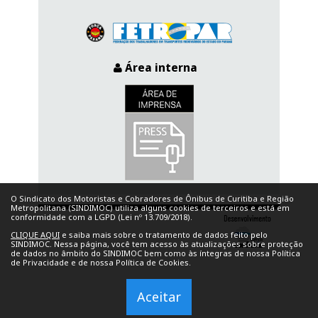
Área interna
O Sindicato dos Motoristas e Cobradores de Ônibus de Curitiba e Região
Metropolitana (SINDIMOC) utiliza alguns cookies de terceiros e está em
conformidade com a LGPD (Lei nº 13.709/2018).
CLIQUE AQUI
e saiba mais sobre o tratamento de dados feito pelo
SINDIMOC. Nessa página, você tem acesso às atualizações sobre proteção
de dados no âmbito do SINDIMOC bem como às íntegras de nossa Política
de Privacidade e de nossa Política de Cookies.
Aceitar