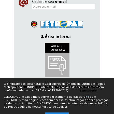
Cadastre seu
e-mail
Área interna
O Sindicato dos Motoristas e Cobradores de Ônibus de Curitiba e Região
Metropolitana (SINDIMOC) utiliza alguns cookies de terceiros e está em
conformidade com a LGPD (Lei nº 13.709/2018).
CLIQUE AQUI
e saiba mais sobre o tratamento de dados feito pelo
SINDIMOC. Nessa página, você tem acesso às atualizações sobre proteção
de dados no âmbito do SINDIMOC bem como às íntegras de nossa Política
de Privacidade e de nossa Política de Cookies.