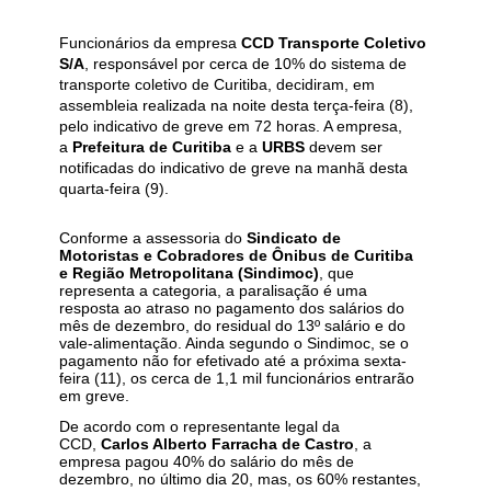
Funcionários da empresa
CCD Transporte Coletivo
S/A
, responsável por cerca de 10% do sistema de
transporte coletivo de Curitiba, decidiram, em
assembleia realizada na noite desta terça-feira (8),
pelo indicativo de greve em 72 horas. A empresa,
a
Prefeitura de Curitiba
e a
URBS
devem ser
notificadas do indicativo de greve na manhã desta
quarta-feira (9).
Conforme a assessoria do
Sindicato de
Motoristas e Cobradores de Ônibus de Curitiba
e Região Metropolitana (Sindimoc)
, que
representa a categoria, a paralisação é uma
resposta ao atraso no pagamento dos salários do
mês de dezembro, do residual do 13º salário e do
vale-alimentação. Ainda segundo o Sindimoc, se o
pagamento não for efetivado até a próxima sexta-
feira (11), os cerca de 1,1 mil funcionários entrarão
em greve.
De acordo com o representante legal da
CCD,
Carlos Alberto Farracha de Castro
, a
empresa pagou 40% do salário do mês de
dezembro, no último dia 20, mas, os 60% restantes,