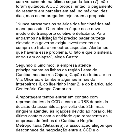
com vencimento na última segunda-feira (7), não
foram quitados. A CCD propôs, então, o pagamento
do restante em parcelas em até, no máximo, dez
dias, mas os empregados rejeitaram a proposta.
“Nunca atrasamos os salários dos funcionários até
o ano passado. O problema é que esse novo
modelo do transporte coletivo é deficitário. Para
entrarmos na licitação foi preciso pagar outorga
elevada e o governo exigiu investimentos na
compra de frota e em outros aspectos. Alertamos
que haveria esse problema. O fato é que o sistema
entrou em colapso”, alega Castro.
Segundo o Sindimoc, a empresa atende
principalmente as linhas da região Leste de
Curitiba, nos bairros Cajuru, Capão da Imbuia e na
Vila Oficinas, e também algumas linhas do
Interbairros II, do ligeirinho Inter 2, e do biarticulado
Centenário-Campo Comprido.
A reportagem tentou entrar em contato com
representantes da CCD e com a URBS depois da
decisão da assembleia, por volta das 21h, mas
ninguém atendeu às ligações devido ao horário. No
último contato com a entidade que representa as
empresas de ônibus de Curitiba e Região
Metropolitana (
Setransp
), a associação alegou que
desconhece da negociação entre a CCD e o